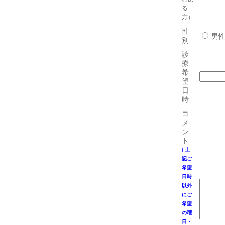
る
方）
性
男
別
診
療
希
望
日
時
コ
メ
ン
ト
( 上
記ご
希望
日時
以外
にご
希望
の曜
日・