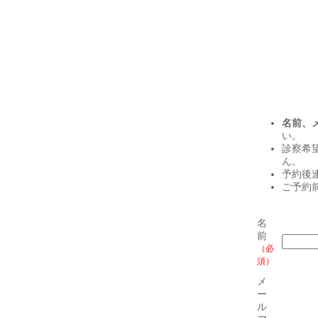
名前、
い。
診察希
ん。
予約後
ご予約
名
前
（必
須）
メ
ー
ル