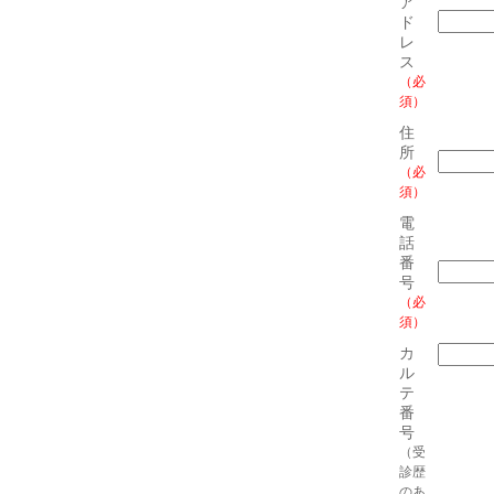
ア
ド
レ
ス
（必
須）
住
所
（必
須）
電
話
番
号
（必
須）
カ
ル
テ
番
号
（受
診歴
のあ